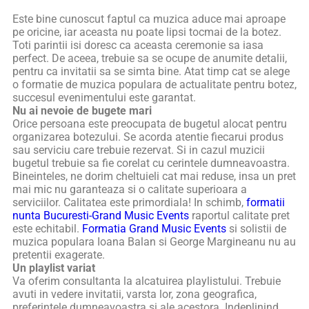
Este bine cunoscut faptul ca muzica aduce mai aproape
pe oricine, iar aceasta nu poate lipsi tocmai de la botez.
Toti parintii isi doresc ca aceasta ceremonie sa iasa
perfect. De aceea, trebuie sa se ocupe de anumite detalii,
pentru ca invitatii sa se simta bine. Atat timp cat se alege
o formatie de muzica populara de actualitate pentru botez,
succesul evenimentului este garantat.
Nu ai nevoie de bugete mari
Orice persoana este preocupata de bugetul alocat pentru
organizarea botezului. Se acorda atentie fiecarui produs
sau serviciu care trebuie rezervat. Si in cazul muzicii
bugetul trebuie sa fie corelat cu cerintele dumneavoastra.
Bineinteles, ne dorim cheltuieli cat mai reduse, insa un pret
mai mic nu garanteaza si o calitate superioara a
serviciilor. Calitatea este primordiala! In schimb,
formatii
nunta Bucuresti-Grand Music Events
raportul calitate pret
este echitabil.
Formatia Grand Music Events
si solistii de
muzica populara Ioana Balan si George Margineanu nu au
pretentii exagerate.
Un playlist variat
Va oferim consultanta la alcatuirea playlistului. Trebuie
avuti in vedere invitatii, varsta lor, zona geografica,
preferintele dumneavoastra si ale acestora. Indeplinind