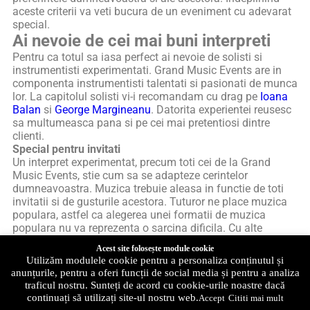
aceste criterii va veti bucura de un eveniment cu adevarat
special.
Ai nevoie de cei mai buni interpreti
Pentru ca totul sa iasa perfect ai nevoie de solisti si
instrumentisti experimentati. Grand Music Events are in
componenta instrumentisti talentati si pasionati de munca
lor. La capitolul solisti vi-i recomandam cu drag pe
Ioana
Balan
si
George Margineanu
. Datorita experientei reusesc
sa multumeasca pana si pe cei mai pretentiosi dintre
clienti.
Special pentru invitati
Un interpret experimentat, precum toti cei de la Grand
Music Events, stie cum sa se adapteze cerintelor
dumneavoastra. Muzica trebuie aleasa in functie de toti
invitatii si de gusturile acestora. Tuturor ne place muzica
populara, astfel ca alegerea unei formatii de muzica
populara nu va reprezenta o sarcina dificila. Cu alte
cuvinte, pentru un
botez reusit
lasa-te pe mana formatiei
Acest site folosește module cookie
Grand Music Events si a solistilor nostri! Vocea
Utilizăm modulele cookie pentru a personaliza conținutul și
evenimentului este la noi!
anunțurile, pentru a oferi funcții de social media și pentru a analiza
traficul nostru. Sunteți de acord cu cookie-urile noastre dacă
continuați să utilizați site-ul nostru web.
Accept
Cititi mai mult
Etichetat
formatii botez Bucuresti
,
grand music events