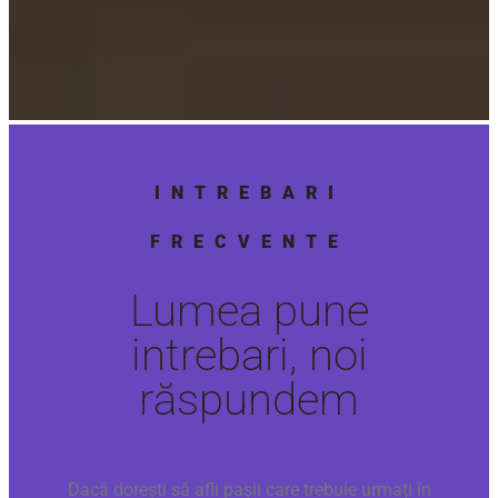
Politica de module cookie si GDPR data
INTREBARI
FRECVENTE
Lumea pune
intrebari, noi
răspundem
Dacă dorești să afli pașii care trebuie urmați în
rezervarea unei formatii nuntă pentru evenimentul