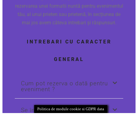
tău, al unui prieten sau prietenă, în secțiunea de
mai jos avem câteva intrebari și răspunsuri.
INTREBARI CU CARACTER
GENERAL
Cum pot rezerva o dată pentru
eveniment ?
Se încheie un contract pentru
eveniment?
Se elibereză factură fiscală
și/sau bon fiscal?